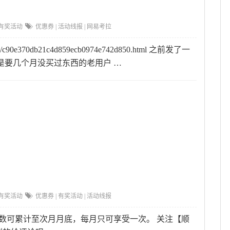
有奖活动
优惠券
|
活动线报
|
网易考拉
ges/c90e370db21c4d859ecb0974e742d850.html 之前发了一
是要几个月没买过东西的老用户 …
有奖活动
优惠券
|
有奖活动
|
活动线报
次数可累计至次月月底，每月只可享受一次。 关注【顺