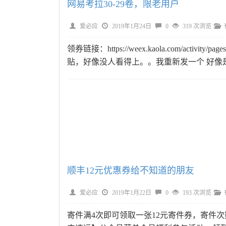
网易考拉30-29卷，限老用户
爱必应
2019年1月24日
0
319 次浏览
领券链接：https://weex.kaola.com/activity/pa
贴，好像没人看得上。。我重新发一个 好像
顺丰12元优惠券给不知道的朋友
爱必应
2019年1月22日
0
193 次浏览
寄件满4次即可领取一张12元寄件券，寄件