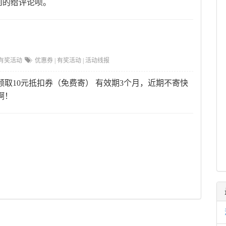
到的给评论呗。
有奖活动
优惠券
|
有奖活动
|
活动线报
取10元抵扣券（免费寄） 有效期3个月，近期不寄快
啊！