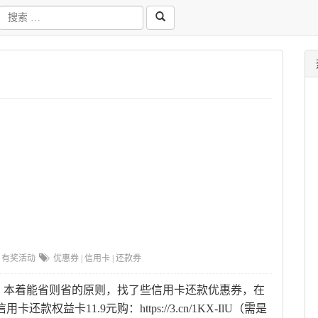
有奖活动
优惠券
|
信用卡
|
还款券
，本着能省则省的原则，找了些信用卡还款优惠券，在
权益卡11.9元购：https://3.cn/1KX-IlU（需是