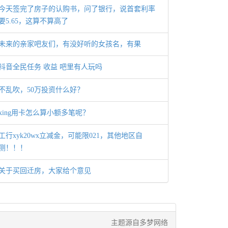
今天签完了房子的认购书，问了银行，说首套利率
要5.65，这算不算高了
未来的亲家吧友们，有没好听的女孩名，有果
抖音全民任务 收益 吧里有人玩吗
不乱吹，50万投资什么好？
xing用卡怎么算小额多笔呢？
工行xyk20wx立减金，可能限021，其他地区自
测！！！
关于买回迁房，大家给个意见
主题源自多梦网络