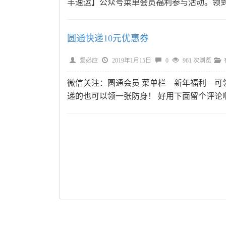
丰速运】公众号菜单会员福利参与活动。领
圆通快递10元优惠券
爱必应
2019年1月15日
0
961 次浏览
微信关注：圆通会员 菜单栏—新年福利—可领
递的也可以领一张防身！ 好用下面留个评论