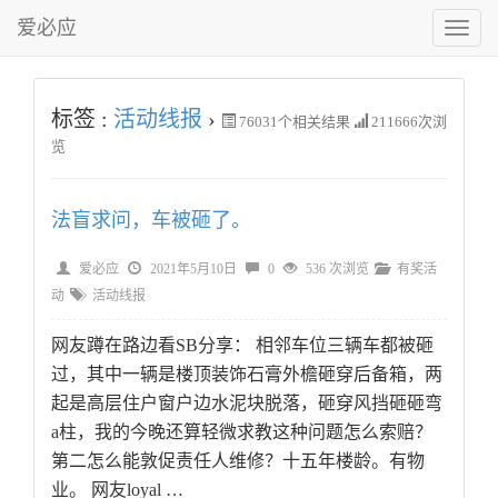
爱必应
切
换
菜
单
标签 :
活动线报
›
76031
个相关结果
211666次浏
览
法盲求问，车被砸了。
爱必应
2021年5月10日
0
536 次浏览
有奖活
动
活动线报
网友蹲在路边看SB分享： 相邻车位三辆车都被砸
过，其中一辆是楼顶装饰石膏外檐砸穿后备箱，两
起是高层住户窗户边水泥块脱落，砸穿风挡砸砸弯
a柱，我的今晚还算轻微求教这种问题怎么索赔？
第二怎么能敦促责任人维修？十五年楼龄。有物
业。 网友loyal …