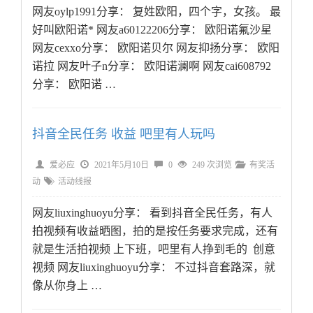
网友oylp1991分享： 复姓欧阳，四个字，女孩。 最
好叫欧阳诺* 网友a60122206分享： 欧阳诺氟沙星
网友cexxo分享： 欧阳诺贝尔 网友抑扬分享： 欧阳
诺拉 网友叶子n分享： 欧阳诺澜啊 网友cai608792
分享： 欧阳诺 …
抖音全民任务 收益 吧里有人玩吗
爱必应
2021年5月10日
0
249 次浏览
有奖活
动
活动线报
网友liuxinghuoyu分享： 看到抖音全民任务，有人
拍视频有收益晒图，拍的是按任务要求完成，还有
就是生活拍视频 上下班，吧里有人挣到毛的 创意
视频 网友liuxinghuoyu分享： 不过抖音套路深，就
像从你身上 …