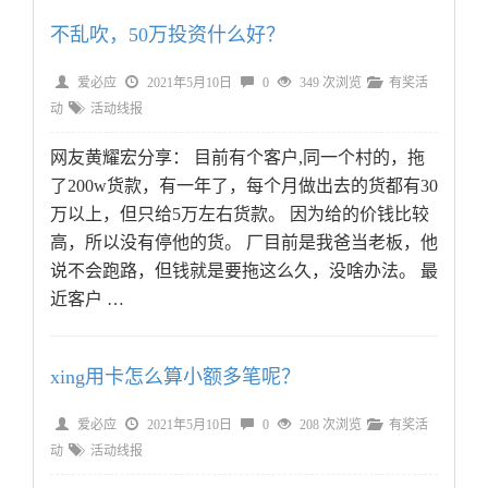
不乱吹，50万投资什么好？
爱必应
2021年5月10日
0
349 次浏览
有奖活
动
活动线报
网友黄耀宏分享： 目前有个客户,同一个村的，拖
了200w货款，有一年了，每个月做出去的货都有30
万以上，但只给5万左右货款。 因为给的价钱比较
高，所以没有停他的货。 厂目前是我爸当老板，他
说不会跑路，但钱就是要拖这么久，没啥办法。 最
近客户 …
xing用卡怎么算小额多笔呢？
爱必应
2021年5月10日
0
208 次浏览
有奖活
动
活动线报