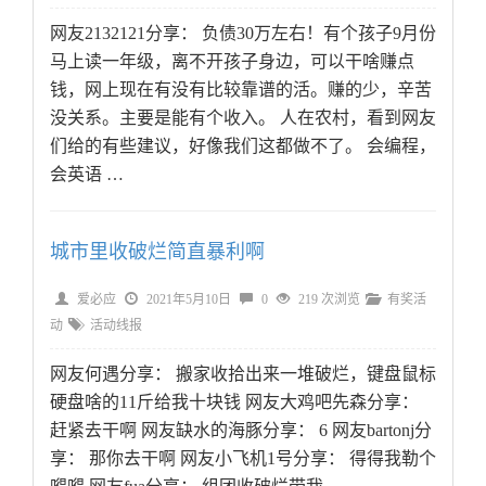
网友2132121分享： 负债30万左右！有个孩子9月份
马上读一年级，离不开孩子身边，可以干啥赚点
钱，网上现在有没有比较靠谱的活。赚的少，辛苦
没关系。主要是能有个收入。 人在农村，看到网友
们给的有些建议，好像我们这都做不了。 会编程，
会英语 …
城市里收破烂简直暴利啊
爱必应
2021年5月10日
0
219 次浏览
有奖活
动
活动线报
网友何遇分享： 搬家收拾出来一堆破烂，键盘鼠标
硬盘啥的11斤给我十块钱 网友大鸡吧先森分享：
赶紧去干啊 网友缺水的海豚分享： 6 网友bartonj分
享： 那你去干啊 网友小飞机1号分享： 得得我勒个