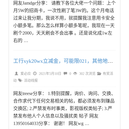
网友Jamdge分享： 请教下各位大佬一个问题：上个
月5W的招商卡，一次性刷了笔3W的。这个月电话
过来让我分期，我说不用，就提醒我注意用卡安全
小额多笔。那么怎么样算小额多笔呢，我现在一天
刷个2000，天天刷会不会出事 。还是说化成1w左
右的 …
工行xyk20wx立减金，可能限021，其他地区自测！！！
爱必应
2021年5月10日
0
302 次浏览
有奖活
动
活动线报
网友treese分享： 1.特别提醒，询价、询问、交换、
合作求代下任何交易相关的帖，都必须发布到赚品
交换区; 2.严禁发布时事类，影视版权类帖子; 3.严
禁发布他人个人信息以及骚扰类 帖子 网友
13950164033分享： 谢谢！ 网友wg …