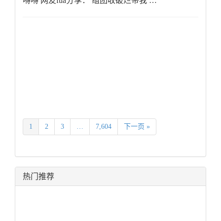
嘚嘚 网友fua分享： 组团收破烂带我 …
1
2
3
…
7,604
下一页 »
热门推荐