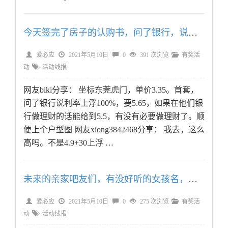
今天签完了房子的认购书，问了银行，说首套利率要5.65，这算不算高了
爱必应
2021年5月10日
0
391 次浏览
有奖活
动
活动线报
网友biki分享： 坐标东莞虎门，单价3.35。首套，
问了银行说利率上浮100%，要5.65，如果在他们银
行做理财的话能给到5.5，有没有必要做理财了。顺
便上个户型图 网友xiong3842468分享： 我去，这么
高吗。不是4.9+30上浮 …
未来的亲家吧友们，有没好听的女孩名，有果
爱必应
2021年5月10日
0
275 次浏览
有奖活
动
活动线报