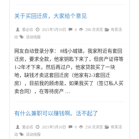
关于买回迁房，大家给个意见
爱必应
2021年5月10日
0
298 次浏览
有奖活
动
活动线报
网友自动登录分享： 8线小城镇，我家附近有套回
迁房，要求全款，他家钥匙下来了，但房产证得等
1-2年才下来，然后再过户，他家贷款买了一块
地，缺钱才卖这套回迁房（他家有2-3套回迁
房），目前我的顾虑是，如果我买了（签订私人买
卖合同），在等待房产 …
有什么兼职可以赚钱啊。活不起了
爱必应
2021年5月10日
0
258 次浏览
有奖活
动
活动线报