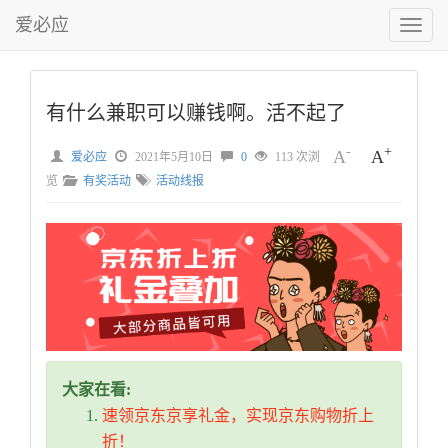
爱必应
切
换
菜
单
有什么兼职可以赚钱啊。活不起了
-
+
A
A
爱必应
2021年5月10日
0
113 次浏
览
有奖活动
活动线报
大家在看:
速领京东京享礼金，实现京东购物折上
折！