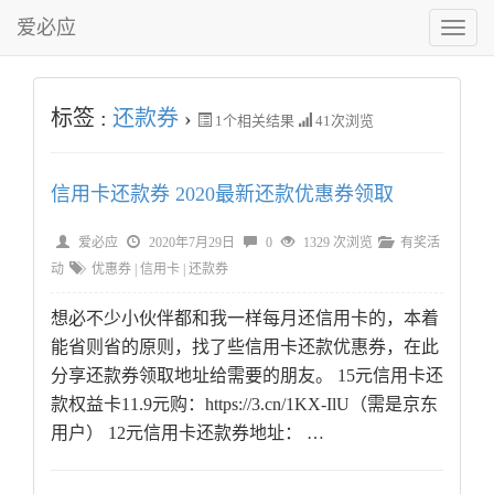
爱必应
切
换
菜
单
标签 :
还款券
›
1
个相关结果
41次浏览
信用卡还款券 2020最新还款优惠券领取
爱必应
2020年7月29日
0
1329 次浏览
有奖活
动
优惠券
|
信用卡
|
还款券
想必不少小伙伴都和我一样每月还信用卡的，本着
能省则省的原则，找了些信用卡还款优惠券，在此
分享还款券领取地址给需要的朋友。 15元信用卡还
款权益卡11.9元购：https://3.cn/1KX-IlU（需是京东
用户） 12元信用卡还款券地址： …