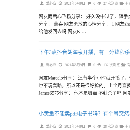
爱必应
2021年5月9日
0
27 次浏览
有
网友雨后心飞扬分享： 好久没中过了，随手点了有
分享： 恭喜 网友勇敢的心情分享： 1 网友zhan
给他发回去吗 网友K …
下午3点抖音胡海泉开播，有一分钱秒杀
爱必应
2021年5月9日
0
132 次浏览
网友Marcelo分享： 还有半个小时就开
也不玩套路，所以还是很好抢的。上个月直播
James6575分享： 他不是吸毒 不封杀了吗 网友
小黄鱼不能卖pdf电子书吗？有个号突然
爱必应
2021年5月9日
0
28 次浏览
有