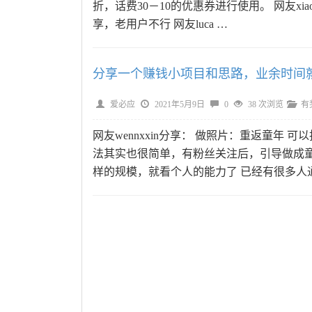
折，话费30－10的优惠券进行使用。 网友xiaob
享，老用户不行 网友luca …
分享一个赚钱小项目和思路，业余时间
爱必应
2021年5月9日
0
38 次浏览
有
网友wennxxin分享： 做照片：重返童年
法其实也很简单，有粉丝关注后，引导做成童
样的规模，就看个人的能力了 已经有很多人