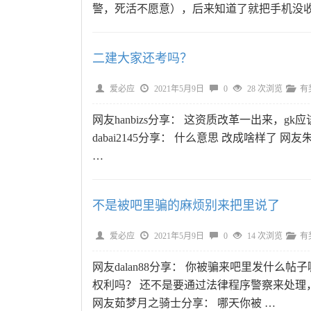
警，死活不愿意），后来知道了就把手机没收
二建大家还考吗？
爱必应
2021年5月9日
0
28 次浏览
有
网友hanbizs分享： 这资质改革一出来，gk
dabai2145分享： 什么意思 改成啥样了 网友
…
不是被吧里骗的麻烦别来把里说了
爱必应
2021年5月9日
0
14 次浏览
有
网友dalan88分享： 你被骗来吧里发什么
权利吗？ 还不是要通过法律程序警察来处理
网友茹梦月之骑士分享： 哪天你被 …