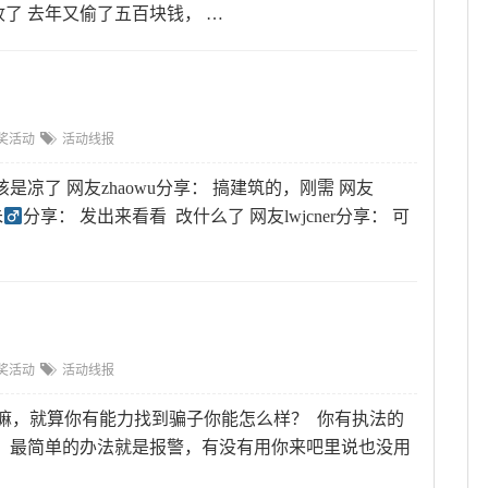
了 去年又偷了五百块钱， …
奖活动
活动线报
应该是凉了 网友zhaowu分享： 搞建筑的，刚需 网友
朱
分享： 发出来看看 改什么了 网友lwjcner分享： 可
奖活动
活动线报
帖子嘛，就算你有能力找到骗子你能怎么样？ 你有执法的
，最简单的办法就是报警，有没有用你来吧里说也没用