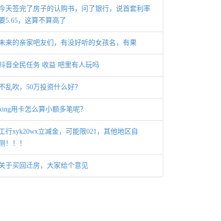
今天签完了房子的认购书，问了银行，说首套利率
要5.65，这算不算高了
未来的亲家吧友们，有没好听的女孩名，有果
抖音全民任务 收益 吧里有人玩吗
不乱吹，50万投资什么好？
xing用卡怎么算小额多笔呢？
工行xyk20wx立减金，可能限021，其他地区自
测！！！
关于买回迁房，大家给个意见