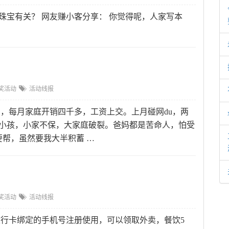
国珠宝有关？ 网友赚小客分享： 你觉得呢，人家写本
奖活动
活动线报
宝，每月家庭开销四千多，工资上交。上月碰网du，两
走小孩，小家不保，大家庭破裂。爸妈都是苦命人，怕受
帮，虽然要我大半积蓄 …
奖活动
活动线报
使用建行卡绑定的手机号注册使用，可以领取外卖，餐饮5