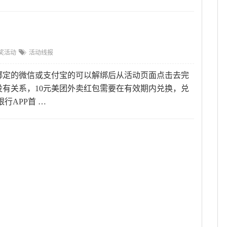
奖活动
活动线报
前已经绑定的微信或支付宝的可以解绑后从活动页面点击去完
有关系，10元美团外卖红包需要在有效期内兑换，兑
行APP首 …