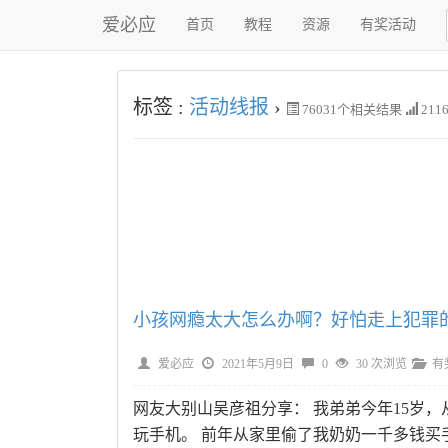
爱必应
首页
教程
资源
有奖活动
标签 :
活动线报
›
76031
个相关结果
211
小孩网瘾太大怎么办啊？好怕走上犯罪
爱必应
2021年5月9日
0
30 次浏览
有
网友大别山吴彦祖分享： 我弟弟今年15岁
玩手机。 前年从家里偷了我奶奶一千多钱买