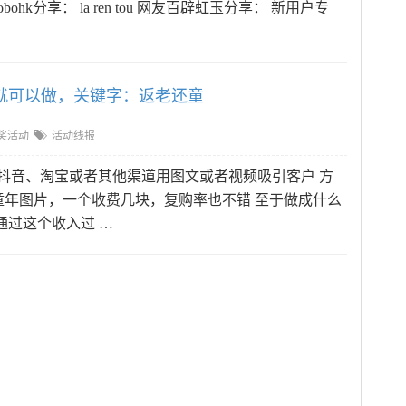
ohk分享： la ren tou 网友百辟虹玉分享： 新用户专
就可以做，关键字：返老还童
奖活动
活动线报
 可以抖音、淘宝或者其他渠道用图文或者视频吸引客户 方
年图片，一个收费几块，复购率也不错 至于做成什么
通过这个收入过 …