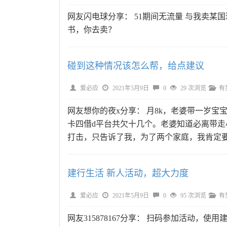
网友闪电球分享： 51期间无流量 与我卖某
书，你去卖？
碰到这种情况该怎么帮，给点建议
爱必应
2021年5月9日
0
29 次浏览
有
网友想你的夜x分享： 月8k，老婆带一岁宝
卡四借d平台共欠十几个。老婆知道必离带
打击，只告诉了我，为了两个家庭，我肯定要
建行生活 新人活动，超大力度
爱必应
2021年5月9日
0
95 次浏览
有
网友315878167分享： 扫码参加活动，