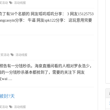
奖活动
活动线报
50个名额的 网友呱叽呱叽分享： 3 网友15125753
gcaoyin分享： 牛逼 网友spk122分享： 这玩意用完要
有奖活动
活动线报
播了，预告有一分钱秒杀。海泉直播间看的人相对罗永浩少，
的一分钱秒杀基本都抢到了，需要的关注下 网友
wai …
被封7天
奖活动
活动线报