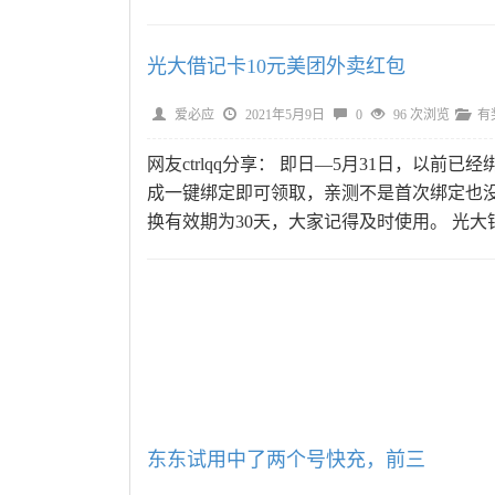
光大借记卡10元美团外卖红包
爱必应
2021年5月9日
0
96 次浏览
有
网友ctrlqq分享： 即日—5月31日，以
成一键绑定即可领取，亲测不是首次绑定也没
换有效期为30天，大家记得及时使用。 光大银
东东试用中了两个号快充，前三