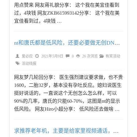
用点赞来 网友蒋礼貌分享： 这个我在美宜佳看到
过，4块钱 网友ZKB615993142分享： 这个我在美
宜佳看到过，4块钱 …
nt和唐氏都是低风险，还要必要做无创DNA吗
爱必应
2021年5月9日
0
26 次浏览
有奖活动
活动线报
网友梦几轮回分享： 医生强烈建议要求做，也不贵
1600，二胎32岁，基本没有孕吐反应。媳妇说医生
挺好说话的，一直说这个无创怎么怎么样，可以
90%的几率，唐氏的只能60-70%，这图是nt的显示
低风险。 网友Hiro小超分享： 低风险还去做啥 …
求推荐老年机，主要是给家里视频通话，另外这款中兴的咋样