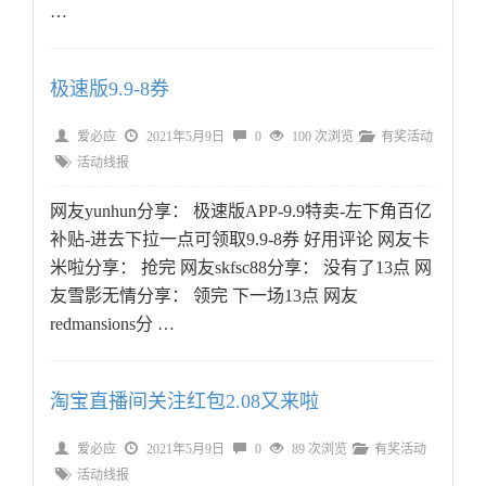
…
极速版9.9-8券
爱必应
2021年5月9日
0
100 次浏览
有奖活动
活动线报
网友yunhun分享： 极速版APP-9.9特卖-左下角百亿
补贴-进去下拉一点可领取9.9-8券 好用评论 网友卡
米啦分享： 抢完 网友skfsc88分享： 没有了13点 网
友雪影无情分享： 领完 下一场13点 网友
redmansions分 …
淘宝直播间关注红包2.08又来啦
爱必应
2021年5月9日
0
89 次浏览
有奖活动
活动线报