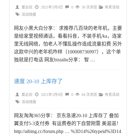
爱必应
2021年5月9日
0
30 次浏览
有奖活动
活动线报
网友小黑大白分享： 求推荐几百块的老年机，主要
是给家里视频通话，看看抖音，不装手机/ka，连家
里无线网络，怕老人不懂乱操作造成流量扣费 另外
这款中兴的老年机咋样（100008736997），这个单
独就是打电话 网友bixialiu分享： 智 …
速度 20-10 上库存了
爱必应
2021年5月9日
0
84 次浏览
有奖活动
活动线报
网友淘淘365分享： 京东急速20-10 上库存了 叠加
翼支付5-3支付券 有运费卷的下自营刚需 美滋滋！
http://aibing.cc/forum.php … %3D14%26typeid%3D14