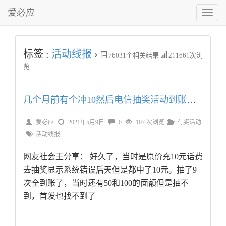
爱必应
切
换
菜
单
标签 :
活动线报
›
76031
个相关结果
211661次浏
览
几个月前有个冲10然后电信抽奖活动到账了……
爱必应
2021年5月9日
0
107 次浏览
有奖活动
活动线报
网友社会王分享： 好久了，当时是原价充10元话费
去抽奖显示系统错误后天但是都中了10元。抽了9
次全到账了，当时还有50和100的面额但是抽不
到，首发也找不到了