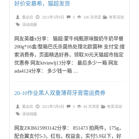
好价安慕希，猫超发货
爱必应
2021年5月9日
0
106 次浏览
有奖活动
活动线报
网友英雄x分享： 猫超:蒙牛纯甄原味酸奶牛奶早餐
200g*16盒/整箱巴氏杀菌热处理北欧菌种 支付宝:搜
索消费券，页面精选好券，领取30元天猫超市指定
优惠券 网友kiviawlj13分享： 最后多少一箱 网友
ada4124分享： 多少钱一箱 …
20-10作业黑人双重薄荷牙膏需运费券
爱必应
2021年5月9日
0
84 次浏览
有奖活动
活动线报
网友ZKB615993142分享： 851473 拍两件，175g，
配合翼支付5-3，红包，权益金，实付5.9以下，好