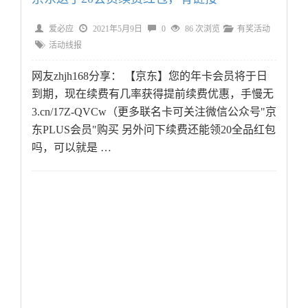
爱必应
2021年5月9日
0
86 次浏览
有奖活动
活动线报
网友zhjh168分享： 【京东】您的年卡会员将于日
到期，现在续费有几率获得提前续费优惠，手慢无
3.cn/17Z-QVCw（更多联名卡可关注微信公众号"京
东PLUS会员"购买 另外问下续费还能领20全品红包
吗，可以就是 …