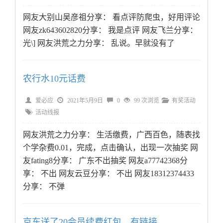
网友大别山吴彦祖分享： 看点评防爬虫，好用评论
网友zk643602820分享： 我是点评 网友飞兰分享：
光\] 网友洪荒之力分享： 乱说。早就没有了
农行水10元话费
爱必应
2021年5月9日
0
99 次浏览
有奖活动
活动线报
网友洪荒之力分享： 生活缴费，广西百色，随表找
个学杂费0.01，完成，点击确认，出现一次抽奖 网
友fating8分享： 广东不出抽奖 网友a77742368分
享： 不出 网友云豆分享： 不出 网友18312374433
分享： 不弹
京东送了20会员续费红包，有链接