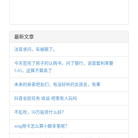
最新文章
法盲求问，车被砸了。
今天签完了房子的认购书，问了银行，说首套利率要
5.65，这算不算高了
未来的亲家吧友们，有没好听的女孩名，有果
抖音全民任务 收益 吧里有人玩吗
不乱吹，50万投资什么好？
xing用卡怎么算小额多笔呢？