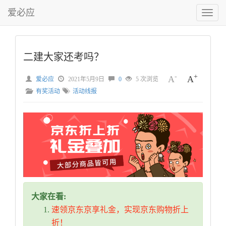
爱必应
切
换
菜
单
二建大家还考吗？
-
+
A
A
爱必应
2021年5月9日
0
5 次浏览
有奖活动
活动线报
大家在看:
速领京东京享礼金，实现京东购物折上
折！