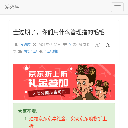
爱必应
切
换
菜
单
全过期了，你们用什么管理撸的毛毛的呀
-
+
A
A
爱必应
2021年4月30日
0
69 次浏
览
有奖活动
活动线报
大家在看:
速领京东京享礼金，实现京东购物折上
折！