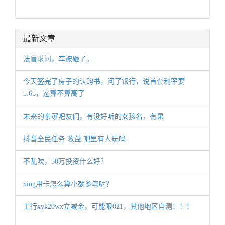
最新文章
法盲求问，车被砸了。
今天签完了房子的认购书，问了银行，说首套利率要
5.65，这算不算高了
未来的亲家吧友们，有没好听的女孩名，有果
抖音全民任务 收益 吧里有人玩吗
不乱吹，50万投资什么好？
xing用卡怎么算小额多笔呢？
工行xyk20wx立减金，可能限021，其他地区自测！！！