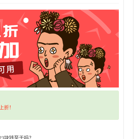
上折！
23块钱至于吗？