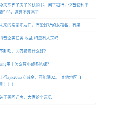
今天签完了房子的认购书，问了银行，说首套利率
要5.65，这算不算高了
未来的亲家吧友们，有没好听的女孩名，有果
抖音全民任务 收益 吧里有人玩吗
不乱吹，50万投资什么好？
xing用卡怎么算小额多笔呢？
工行xyk20wx立减金，可能限021，其他地区自
测！！！
关于买回迁房，大家给个意见