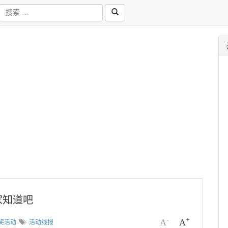
家知道吧
-
+
A
A
奖活动
活动线报