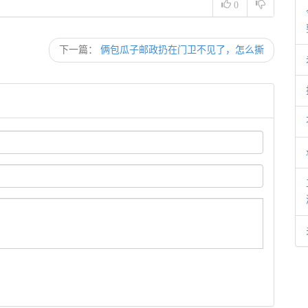
0
下一篇：
俩包瓜子邮政扔在门卫不见了，怎么撕