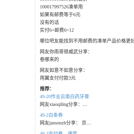
100017997526凑单用
如果有邮费等于6元
没有的话
实付6+邮费6=12
哪位吧友能找到不用邮费的凑单产品价格更
网友你雨哥很威武分享：
卷哪来的
网友如意不如意分享：
用翼支付付款3元
推荐：
49-20作业云南白药牙膏
网友xiaoqiling分享：…
49-2白条券
网友jansonzh分享： 京…
49-2支付券，速度