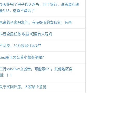
今天签完了房子的认购书，问了银行，说首套利率
要5.65，这算不算高了
未来的亲家吧友们，有没好听的女孩名，有果
抖音全民任务 收益 吧里有人玩吗
不乱吹，50万投资什么好？
xing用卡怎么算小额多笔呢？
工行xyk20wx立减金，可能限021，其他地区自
测！！！
关于买回迁房，大家给个意见