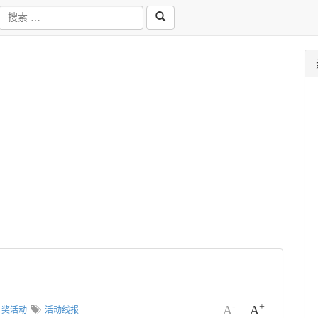
-
+
A
A
有奖活动
活动线报