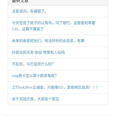
最新文章
法盲求问，车被砸了。
今天签完了房子的认购书，问了银行，说首套利率要
5.65，这算不算高了
未来的亲家吧友们，有没好听的女孩名，有果
抖音全民任务 收益 吧里有人玩吗
不乱吹，50万投资什么好？
xing用卡怎么算小额多笔呢？
工行xyk20wx立减金，可能限021，其他地区自测！！！
关于买回迁房，大家给个意见