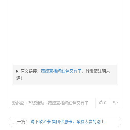
原文链接：
薇娅直播间红包又有了
，转发请注明来
源！
0
爱必应
›
有奖活动
›
薇娅直播间红包又有了
上一篇：
说下政企卡 集团优惠卡，车费太贵的别上