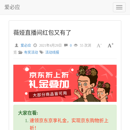
爱必应
切
换
菜
单
薇娅直播间红包又有了
-
+
A
A
爱必应
2021年4月29日
0
55 次浏
览
有奖活动
活动线报
大家在看:
速领京东京享礼金，实现京东购物折上
折！