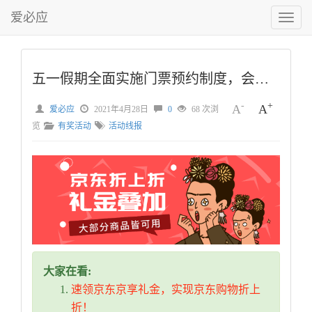
爱必应
切
换
菜
单
五一假期全面实施门票预约制度，会有大毛吗？
-
+
A
A
爱必应
2021年4月28日
0
68 次浏
览
有奖活动
活动线报
大家在看:
速领京东京享礼金，实现京东购物折上
折！