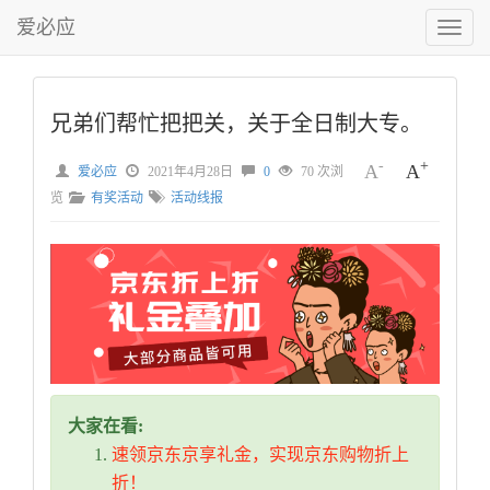
爱必应
切
换
菜
单
兄弟们帮忙把把关，关于全日制大专。
-
+
A
A
爱必应
2021年4月28日
0
70 次浏
览
有奖活动
活动线报
大家在看:
速领京东京享礼金，实现京东购物折上
折！