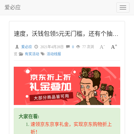
爱必应
切
换
菜
单
速度，沃钱包领5元无门槛，还有个抽奖，，，
-
+
A
A
爱必应
2021年4月28日
0
77 次浏
览
有奖活动
活动线报
大家在看:
速领京东京享礼金，实现京东购物折上
折！