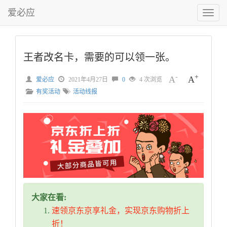
爱必应
切
换
菜
单
王者改名卡，需要的可以领一张。
-
+
A
A
爱必应
2021年4月27日
0
4 次浏览
有奖活动
活动线报
大家在看:
速领京东京享礼金，实现京东购物折上
折！