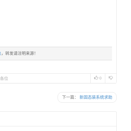
位
，转发请注明来源！
0
各位
下一篇：
新固态装系统求助