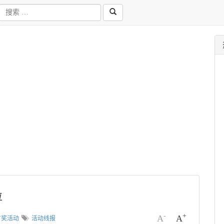
位
-
+
A
A
有奖活动
活动线报