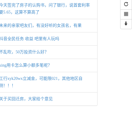
今天签完了房子的认购书，问了银行，说首套利率
要5.65，这算不算高了
未来的亲家吧友们，有没好听的女孩名，有果
抖音全民任务 收益 吧里有人玩吗
不乱吹，50万投资什么好？
xing用卡怎么算小额多笔呢？
工行xyk20wx立减金，可能限021，其他地区自
测！！！
关于买回迁房，大家给个意见