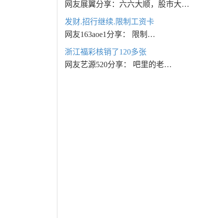
网友展翼分享：六六大顺，股市大…
发财.招行继续.限制工资卡
网友163aoe1分享： 限制…
浙江福彩核销了120多张
网友艺源520分享： 吧里的老…