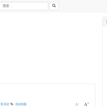
-
+
A
A
有奖活动
活动线报