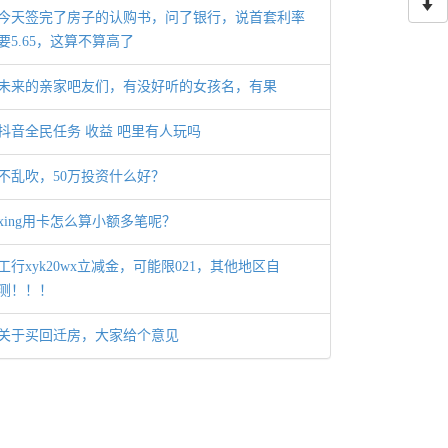
今天签完了房子的认购书，问了银行，说首套利率
要5.65，这算不算高了
未来的亲家吧友们，有没好听的女孩名，有果
抖音全民任务 收益 吧里有人玩吗
不乱吹，50万投资什么好？
xing用卡怎么算小额多笔呢？
工行xyk20wx立减金，可能限021，其他地区自
测！！！
关于买回迁房，大家给个意见