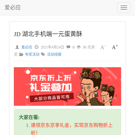
爱必应
切
换
菜
单
JD 湖北手机端一元蛋黄酥
-
+
A
A
爱必应
2021年4月24日
0
80 次浏
览
有奖活动
活动线报
大家在看:
速领京东京享礼金，实现京东购物折上
折！