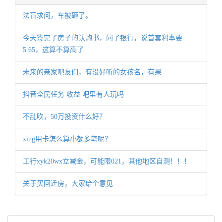
法盲求问，车被砸了。
今天签完了房子的认购书，问了银行，说首套利率要
5.65，这算不算高了
未来的亲家吧友们，有没好听的女孩名，有果
抖音全民任务 收益 吧里有人玩吗
不乱吹，50万投资什么好？
xing用卡怎么算小额多笔呢？
工行xyk20wx立减金，可能限021，其他地区自测！！！
关于买回迁房，大家给个意见