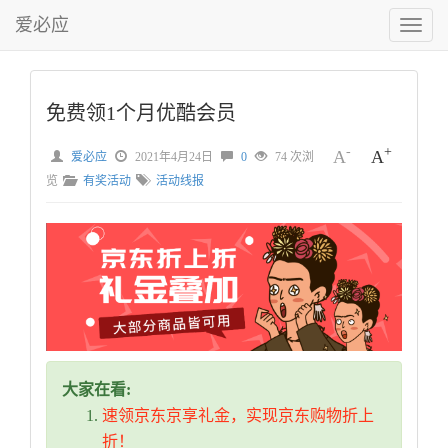
爱必应
切
换
菜
单
免费领1个月优酷会员
-
+
A
A
爱必应
2021年4月24日
0
74 次浏
览
有奖活动
活动线报
大家在看:
速领京东京享礼金，实现京东购物折上
折！