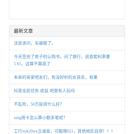
最新文章
法盲求问，车被砸了。
今天签完了房子的认购书，问了银行，说首套利率要
5.65，这算不算高了
未来的亲家吧友们，有没好听的女孩名，有果
抖音全民任务 收益 吧里有人玩吗
不乱吹，50万投资什么好？
xing用卡怎么算小额多笔呢？
工行xyk20wx立减金，可能限021，其他地区自测！！！