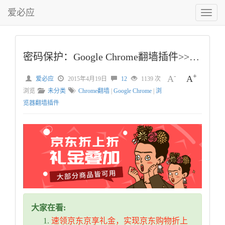
爱必应
切
换
菜
单
密码保护：Google Chrome翻墙插件>>时空隧道/永久免费/附邀请码
-
+
A
A
爱必应
2015年4月19日
12
1139 次
浏览
未分类
Chrome翻墙
|
Google Chrome
|
浏
览器翻墙插件
大家在看:
速领京东京享礼金，实现京东购物折上