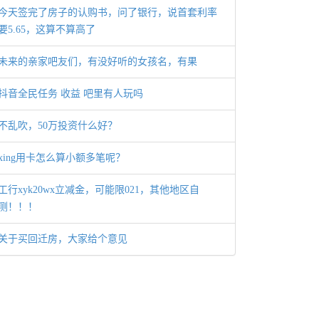
今天签完了房子的认购书，问了银行，说首套利率
要5.65，这算不算高了
未来的亲家吧友们，有没好听的女孩名，有果
抖音全民任务 收益 吧里有人玩吗
不乱吹，50万投资什么好？
xing用卡怎么算小额多笔呢？
工行xyk20wx立减金，可能限021，其他地区自
测！！！
关于买回迁房，大家给个意见