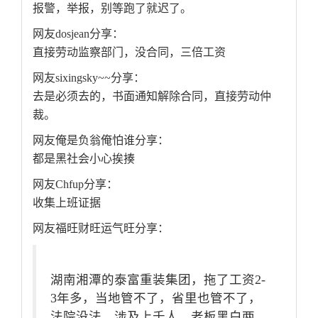
报警，举报，别等跑了就迟了。
网友dosjean分享：
直接劳动监察部门，没合同，三倍工资
网友sixingsky~~分享：
去是必须去的，书面通知解除合同，直接劳动仲
裁。
网友俺是负翁俺怕谁分享：
都是黑社会小心挨揍
网友Chfup分享：
收集上班证据
网友福旺财旺运气旺分享：
湖南湘潭的泰富重装集团，拖了工资2-
3年多，当地管不了，省里也管不了，
法院没法。涉及上千人，老板黑白两 …