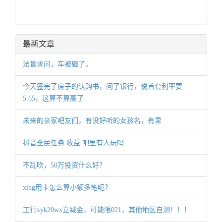
最新文章
法盲求问，车被砸了。
今天签完了房子的认购书，问了银行，说首套利率要
5.65，这算不算高了
未来的亲家吧友们，有没好听的女孩名，有果
抖音全民任务 收益 吧里有人玩吗
不乱吹，50万投资什么好？
xing用卡怎么算小额多笔呢？
工行xyk20wx立减金，可能限021，其他地区自测！！！