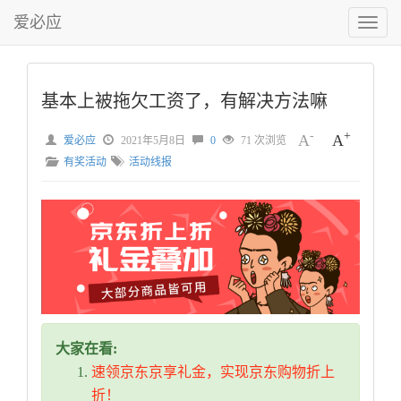
爱必应
切
换
菜
单
基本上被拖欠工资了，有解决方法嘛
-
+
A
A
爱必应
2021年5月8日
0
71 次浏览
有奖活动
活动线报
大家在看:
速领京东京享礼金，实现京东购物折上
折！