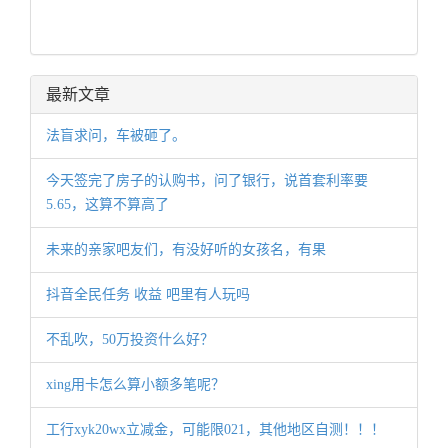
最新文章
法盲求问，车被砸了。
今天签完了房子的认购书，问了银行，说首套利率要
5.65，这算不算高了
未来的亲家吧友们，有没好听的女孩名，有果
抖音全民任务 收益 吧里有人玩吗
不乱吹，50万投资什么好？
xing用卡怎么算小额多笔呢？
工行xyk20wx立减金，可能限021，其他地区自测！！！