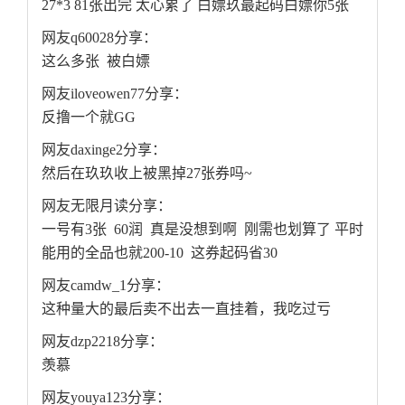
27*3 81张出完 太心累了 白嫖玖最起码白嫖你5张
网友q60028分享：
这么多张 被白嫖
网友iloveowen77分享：
反撸一个就GG
网友daxinge2分享：
然后在玖玖收上被黑掉27张券吗~
网友无限月读分享：
一号有3张 60润 真是没想到啊 刚需也划算了 平时
能用的全品也就200-10 这券起码省30
网友camdw_1分享：
这种量大的最后卖不出去一直挂着，我吃过亏
网友dzp2218分享：
羡慕
网友youya123分享：