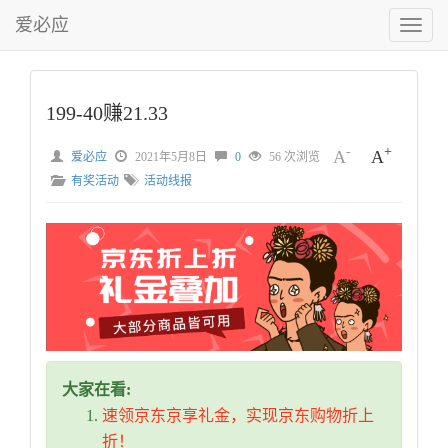
爱必应
切
换
菜
单
199-40赚21.33
-
+
A
A
爱必应
2021年5月8日
0
56 次浏览
有奖活动
活动线报
大家在看:
速领京东京享礼金，实现京东购物折上
折！