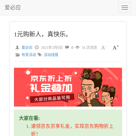
爱必应
切
换
菜
单
1元购新人，真快乐。
-
+
A
A
爱必应
2021年5月8日
0
54 次浏览
有奖活动
活动线报
大家在看:
速领京东京享礼金，实现京东购物折上
折！