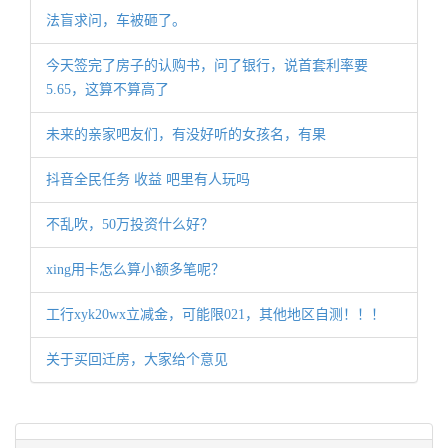
法盲求问，车被砸了。
今天签完了房子的认购书，问了银行，说首套利率要
5.65，这算不算高了
未来的亲家吧友们，有没好听的女孩名，有果
抖音全民任务 收益 吧里有人玩吗
不乱吹，50万投资什么好？
xing用卡怎么算小额多笔呢？
工行xyk20wx立减金，可能限021，其他地区自测！！！
关于买回迁房，大家给个意见