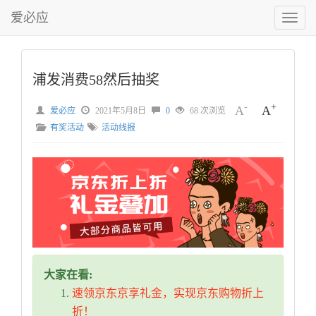
爱必应
切
换
菜
单
浦发消费58然后抽奖
-
+
A
A
爱必应
2021年5月8日
0
68 次浏览
有奖活动
活动线报
大家在看:
速领京东京享礼金，实现京东购物折上
折！