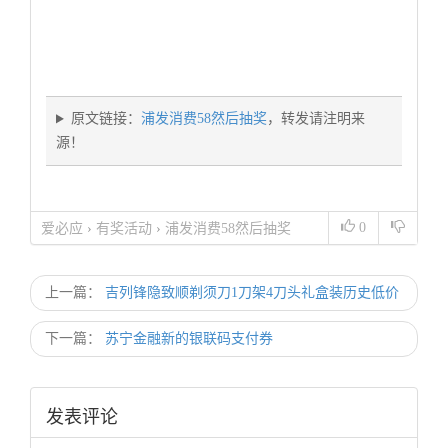
原文链接：
浦发消费58然后抽奖
，转发请注明来
源！
0
爱必应
›
有奖活动
›
浦发消费58然后抽奖
上一篇：
吉列锋隐致顺剃须刀1刀架4刀头礼盒装历史低价
下一篇：
苏宁金融新的银联码支付券
发表评论