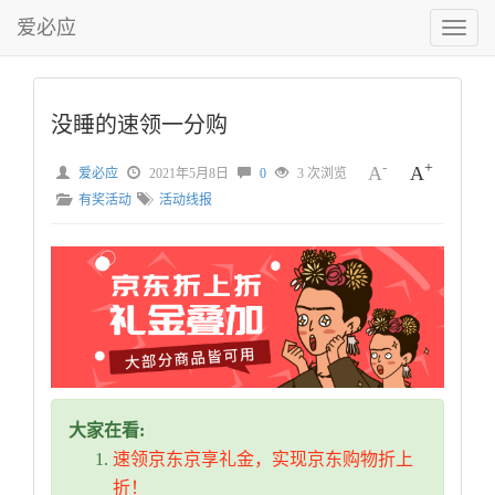
爱必应
切
换
菜
单
没睡的速领一分购
-
+
A
A
爱必应
2021年5月8日
0
3 次浏览
有奖活动
活动线报
大家在看:
速领京东京享礼金，实现京东购物折上
折！