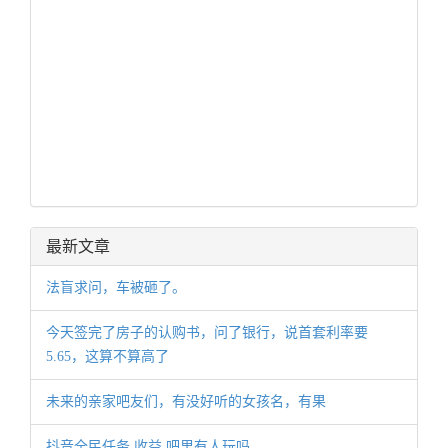
最新文章
法盲求问，车被砸了。
今天签完了房子的认购书，问了银行，说首套利率要
5.65，这算不算高了
未来的亲家吧友们，有没好听的女孩名，有果
抖音全民任务 收益 吧里有人玩吗