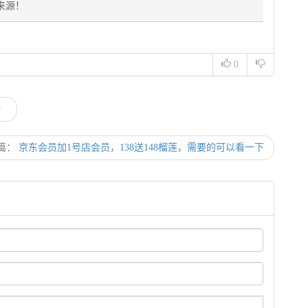
来源！
0
）
篇：
京东会员加1号店会员，138送148榴莲，需要的可以看一下