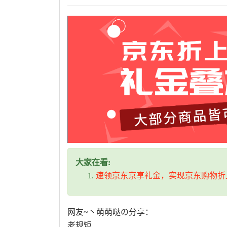
大家在看:
速领京东京享礼金，实现京东购物折
网友~丶萌萌哒の分享：
老规矩