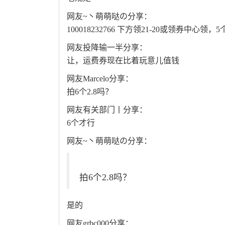
网友~丶萌萌哒の分享：
100018232766 下方领21-20或领券中心领，5
网友投降输一半分享：
让，运费券现在比着玩意儿值钱
网友Marcelo分享：
拍6个2.8吗？
网友有关部门丨分享：
6个才行
网友~丶萌萌哒の分享：
拍6个2.8吗？
是的
网友grbc000分享：