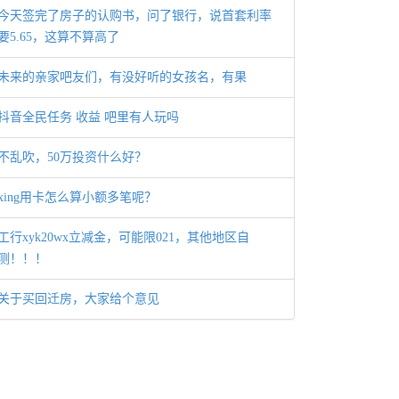
今天签完了房子的认购书，问了银行，说首套利率
要5.65，这算不算高了
未来的亲家吧友们，有没好听的女孩名，有果
抖音全民任务 收益 吧里有人玩吗
不乱吹，50万投资什么好？
xing用卡怎么算小额多笔呢？
工行xyk20wx立减金，可能限021，其他地区自
测！！！
关于买回迁房，大家给个意见