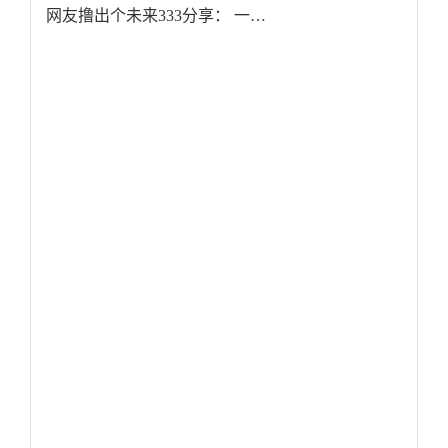
网友撸出个未来333分享： 一…