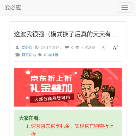
爱必应
切
换
菜
单
这波我很强（模式换了后真的天天有大涨）
-
+
A
A
爱必应
2021年5月7日
0
3 次浏览
有奖活动
活动线报
大家在看:
速领京东京享礼金，实现京东购物折上
折！