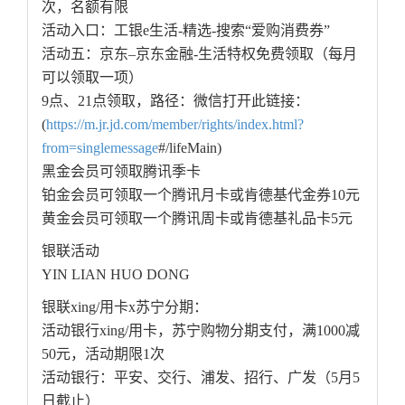
次，名额有限
活动入口：工银e生活-精选-搜索“爱购消费券”
活动五：京东–京东金融-生活特权免费领取（每月
可以领取一项）
9点、21点领取，路径：微信打开此链接：
(
https://m.jr.jd.com/member/rights/index.html?
from=singlemessage
#/lifeMain)
黑金会员可领取腾讯季卡
铂金会员可领取一个腾讯月卡或肯德基代金券10元
黄金会员可领取一个腾讯周卡或肯德基礼品卡5元
银联活动
YIN LIAN HUO DONG
银联xing/用卡x苏宁分期：
活动银行xing/用卡，苏宁购物分期支付，满1000减
50元，活动期限1次
活动银行：平安、交行、浦发、招行、广发（5月5
日截止）