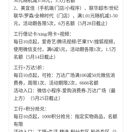
50元随机减3-38元，3.5万名额
2、美宜佳（手机端/门店/小程序）、联华超市/世纪
联华/罗森/全棉时代（门店），满1.01元随机减1-50
元，活动期各限5次，6万名额（5月28日截止）
工行借记卡/xing/用卡×视频：
每日10点起，爱奇艺/腾讯视频/芒果TV/搜狐视频，
使用微信支付，满6减5元，活动期各限1次，1.5万
名额（5月14日截止）
工行×万达5折：
每日10点起，可抢：万达广场满100减50元微信消
费券，周限1次、活动期限2次，6666名额
活动入口：微信小程序-爱购消费券-万达广场（最
上方）（5月25日截止）
工行×积分抢兑：
每日10点起，1000积分抢兑：指定实物商品，名额
有限
活动入口：工银e生活-精选-积分专区-秒杀专区（5