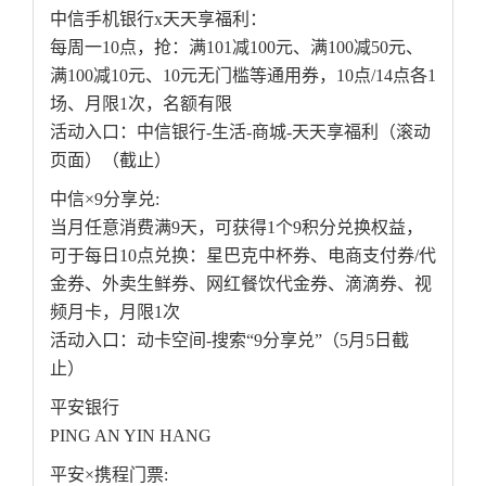
中信手机银行x天天享福利：
每周一10点，抢：满101减100元、满100减50元、
满100减10元、10元无门槛等通用券，10点/14点各1
场、月限1次，名额有限
活动入口：中信银行-生活-商城-天天享福利（滚动
页面）（截止）
中信×9分享兑:
当月任意消费满9天，可获得1个9积分兑换权益，
可于每日10点兑换：星巴克中杯券、电商支付券/代
金券、外卖生鲜券、网红餐饮代金券、滴滴券、视
频月卡，月限1次
活动入口：动卡空间-搜索“9分享兑”（5月5日截
止）
平安银行
PING AN YIN HANG
平安×携程门票: