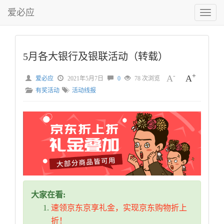
爱必应
切
换
菜
单
5月各大银行及银联活动（转载）
-
+
A
A
爱必应
2021年5月7日
0
78 次浏览
有奖活动
活动线报
大家在看:
速领京东京享礼金，实现京东购物折上
折！