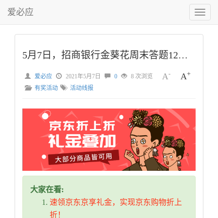
爱必应
切
换
菜
单
5月7日，招商银行金葵花周末答题12点场答案
-
+
A
A
爱必应
2021年5月7日
0
8 次浏览
有奖活动
活动线报
大家在看:
速领京东京享礼金，实现京东购物折上
折！