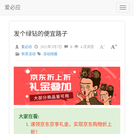
爱必应
切
换
菜
单
发个绿钻的便宜路子
-
+
A
A
爱必应
2021年5月7日
0
4 次浏览
有奖活动
活动线报
大家在看:
速领京东京享礼金，实现京东购物折上
折！