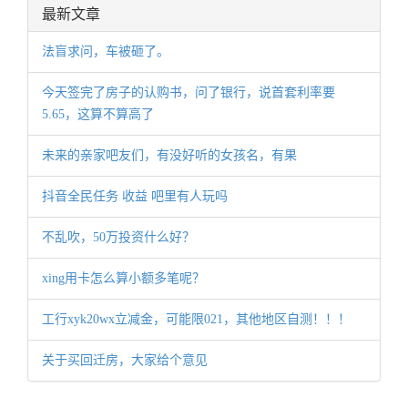
最新文章
法盲求问，车被砸了。
今天签完了房子的认购书，问了银行，说首套利率要
5.65，这算不算高了
未来的亲家吧友们，有没好听的女孩名，有果
抖音全民任务 收益 吧里有人玩吗
不乱吹，50万投资什么好？
xing用卡怎么算小额多笔呢？
工行xyk20wx立减金，可能限021，其他地区自测！！！
关于买回迁房，大家给个意见