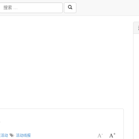
9
-
+
A
A
奖活动
活动线报