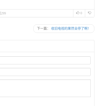
0
299
下一篇：
收旧电视的果然全停了啊！