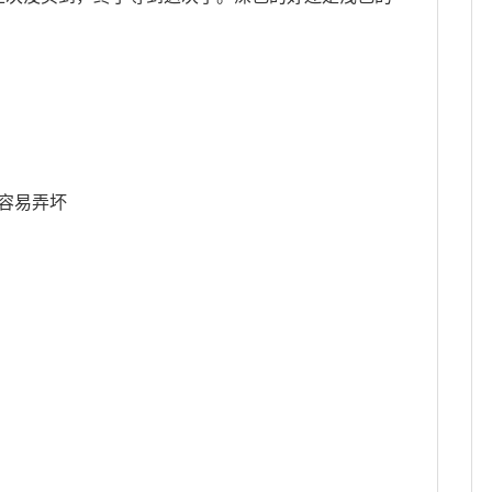
丝容易弄坏