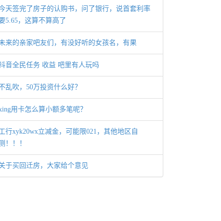
今天签完了房子的认购书，问了银行，说首套利率
要5.65，这算不算高了
未来的亲家吧友们，有没好听的女孩名，有果
抖音全民任务 收益 吧里有人玩吗
不乱吹，50万投资什么好？
xing用卡怎么算小额多笔呢？
工行xyk20wx立减金，可能限021，其他地区自
测！！！
关于买回迁房，大家给个意见