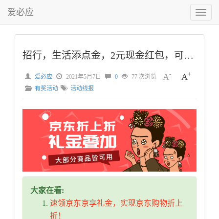
爱必应
切
换
菜
单
招行，生活添点金，2元现金红包，可以领了
-
+
A
A
爱必应
2021年5月7日
0
77 次浏览
有奖活动
活动线报
大家在看:
速领京东京享礼金，实现京东购物折上
折！