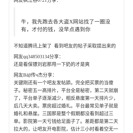
网友枫江谷0721分享：
牛，我先跑去各大盗X网站找了一圈没
有，才付的钱，没早点遇到你
不知道腾讯上架了 看到吧友的帖子采取提出来的
网友qq348503134分享：
还是看保镖刘岩那甩一下奶的才是爽
网友Вāβ传ч杰分享：
关键刚还有一个吧友发帖舔。完全把买票的当傻
子。秘密五一高排片，平台全是秘密，第二天就崩
了，平台单子逐渐减少，相反悬崖第一天排片少，
后几天大卖。票房超过婚礼。平台最常见单子就是
婚礼和悬崖。三国那是整个假期都没看到超过三
单。影院第一天亏钱给足面子了。差距都是第二天
拉大的，让吧友开电影院，估计三小时看着空无一