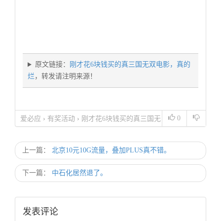
原文链接：
刚才花6块钱买的真三国无双电影，真的
烂
，转发请注明来源！
0
爱必应
›
有奖活动
›
刚才花6块钱买的真三国无
双电影，真的烂
上一篇：
北京10元10G流量，叠加PLUS真不错。
下一篇：
中石化居然退了。
发表评论