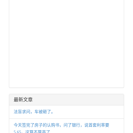
最新文章
法盲求问，车被砸了。
今天签完了房子的认购书，问了银行，说首套利率要
5.65，这算不算高了