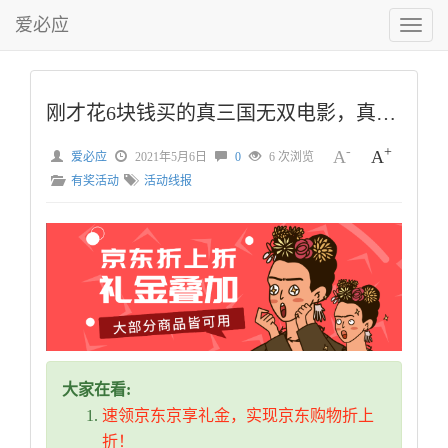
爱必应
切
换
菜
单
刚才花6块钱买的真三国无双电影，真的烂
-
+
A
A
爱必应
2021年5月6日
0
6 次浏览
有奖活动
活动线报
大家在看:
速领京东京享礼金，实现京东购物折上
折！