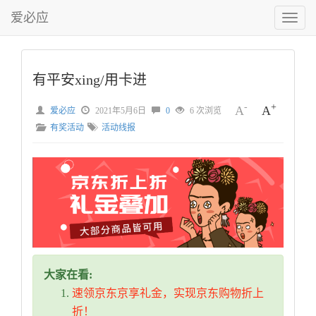
爱必应
切
换
菜
单
有平安xing/用卡进
-
+
A
A
爱必应
2021年5月6日
0
6 次浏览
有奖活动
活动线报
大家在看:
速领京东京享礼金，实现京东购物折上
折！