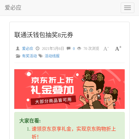
爱必应
切
换
菜
单
联通沃钱包抽奖8元券
-
+
A
A
爱必应
2021年5月6日
0
70 次浏览
有奖活动
活动线报
大家在看:
速领京东京享礼金，实现京东购物折上
折！