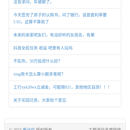
法盲求问，车被砸了。
今天签完了房子的认购书，问了银行，说首套利率要
5.65，这算不算高了
未来的亲家吧友们，有没好听的女孩名，有果
抖音全民任务 收益 吧里有人玩吗
不乱吹，50万投资什么好？
xing用卡怎么算小额多笔呢？
工行xyk20wx立减金，可能限021，其他地区自测！！！
关于买回迁房，大家给个意见
© 2023
爱必应
版权所有
主题源自多梦网络