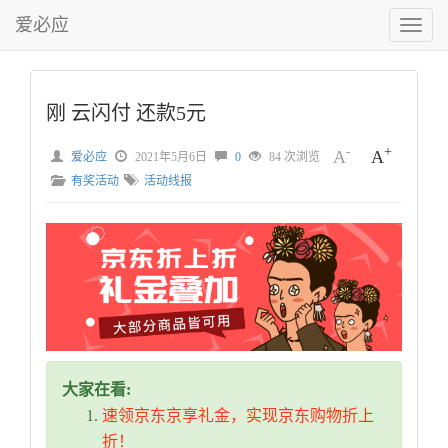
爱必应
切
换
菜
单
刚 云闪付 还款5元
-
+
A
A
爱必应
2021年5月6日
0
84 次浏览
有奖活动
活动线报
大家在看:
速领京东京享礼金，实现京东购物折上
折！