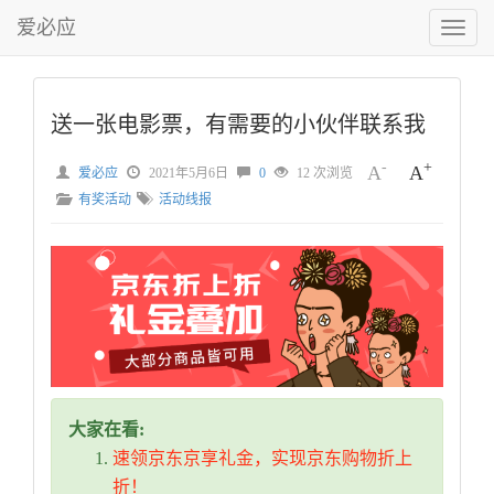
爱必应
切
换
菜
单
送一张电影票，有需要的小伙伴联系我
-
+
A
A
爱必应
2021年5月6日
0
12 次浏览
有奖活动
活动线报
大家在看:
速领京东京享礼金，实现京东购物折上
折！