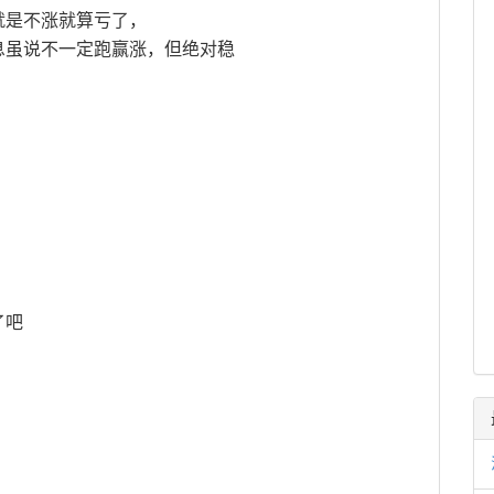
就是不涨就算亏了，
息虽说不一定跑赢涨，但绝对稳
了吧