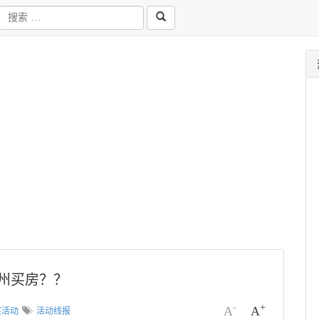
广州买房？？
-
+
A
A
奖活动
活动线报