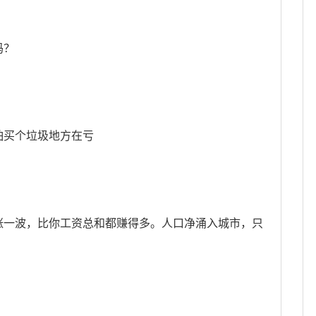
吗？
怕买个垃圾地方在亏
涨一波，比你工资总和都赚得多。人口净涌入城市，只