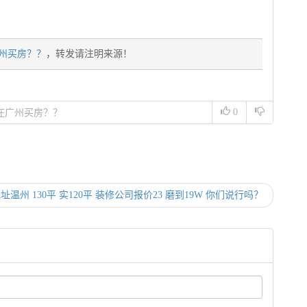
广州买房？？
，转发请注明来源！
0
要在广州买房？？
址温州 130平 实120平 装修公司报价23 磨到19W 你们说行吗？