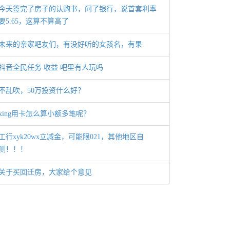
今天签完了房子的认购书，问了银行，说首套利率
要5.65，这算不算高了
未来的亲家吧友们，有没好听的女孩名，有果
抖音全民任务 收益 吧里有人玩吗
不乱吹，50万投资什么好？
xing用卡怎么算小额多笔呢？
工行xyk20wx立减金，可能限021，其他地区自
测！！！
关于买回迁房，大家给个意见