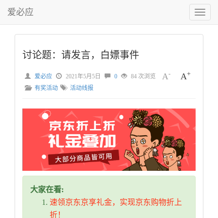
爱必应
切
换
菜
单
讨论题：请发言，白嫖事件
-
+
A
A
爱必应
2021年5月5日
0
84 次浏览
有奖活动
活动线报
大家在看:
速领京东京享礼金，实现京东购物折上
折！