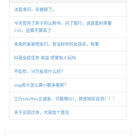
法盲求问，车被砸了。
今天签完了房子的认购书，问了银行，说首套利率要
5.65，这算不算高了
未来的亲家吧友们，有没好听的女孩名，有果
抖音全民任务 收益 吧里有人玩吗
不乱吹，50万投资什么好？
xing用卡怎么算小额多笔呢？
工行xyk20wx立减金，可能限021，其他地区自测！！！
关于买回迁房，大家给个意见