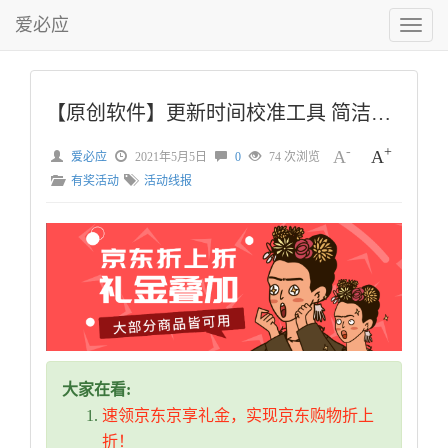
爱必应
切
换
菜
单
【原创软件】更新时间校准工具 简洁界面 支持毫秒级
-
+
A
A
爱必应
2021年5月5日
0
74 次浏览
有奖活动
活动线报
大家在看:
速领京东京享礼金，实现京东购物折上
折！