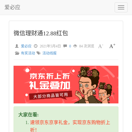
爱必应
切
换
菜
单
微信理财通12.88红包
-
+
A
A
爱必应
2021年5月4日
0
84 次浏览
有奖活动
活动线报
大家在看:
速领京东京享礼金，实现京东购物折上
折！