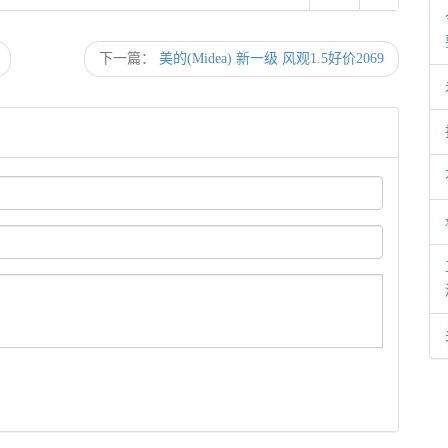
下一篇：
美的(Midea) 新一级 风观1.5好价2069