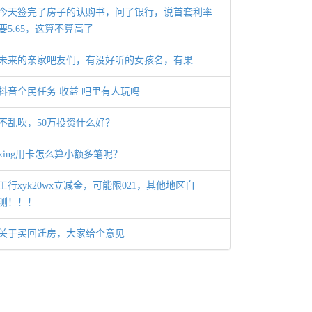
今天签完了房子的认购书，问了银行，说首套利率
要5.65，这算不算高了
未来的亲家吧友们，有没好听的女孩名，有果
抖音全民任务 收益 吧里有人玩吗
不乱吹，50万投资什么好？
xing用卡怎么算小额多笔呢？
工行xyk20wx立减金，可能限021，其他地区自
测！！！
关于买回迁房，大家给个意见