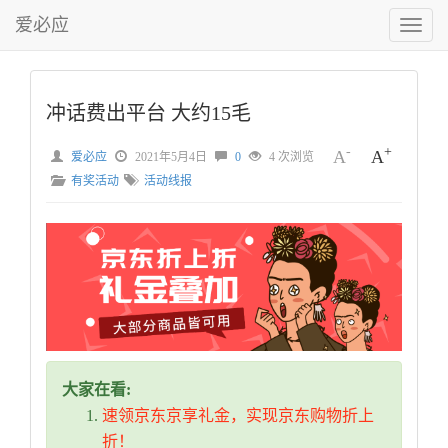
爱必应
切
换
菜
单
冲话费出平台 大约15毛
-
+
A
A
爱必应
2021年5月4日
0
4 次浏览
有奖活动
活动线报
大家在看:
速领京东京享礼金，实现京东购物折上
折！