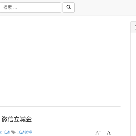
，微信立减金
-
+
A
A
奖活动
活动线报