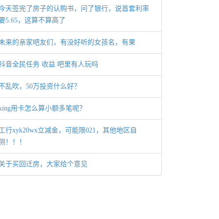
今天签完了房子的认购书，问了银行，说首套利率
要5.65，这算不算高了
未来的亲家吧友们，有没好听的女孩名，有果
抖音全民任务 收益 吧里有人玩吗
不乱吹，50万投资什么好？
xing用卡怎么算小额多笔呢？
工行xyk20wx立减金，可能限021，其他地区自
测！！！
关于买回迁房，大家给个意见