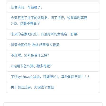
法盲求问，车被砸了。
今天签完了房子的认购书，问了银行，说首套利率要
5.65，这算不算高了
未来的亲家吧友们，有没好听的女孩名，有果
抖音全民任务 收益 吧里有人玩吗
不乱吹，50万投资什么好？
xing用卡怎么算小额多笔呢？
工行xyk20wx立减金，可能限021，其他地区自测！！！
关于买回迁房，大家给个意见