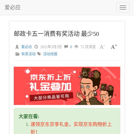
爱必应
切
换
菜
单
邮政卡五一消费有奖活动 最少50
-
+
A
A
爱必应
2021年5月3日
0
72 次浏览
有奖活动
活动线报
大家在看:
速领京东京享礼金，实现京东购物折上
折！