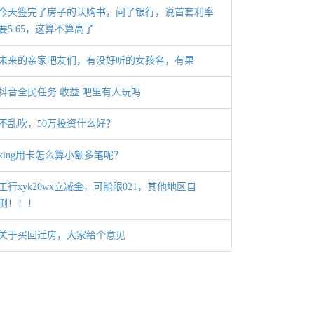
今天签完了房子的认购书，问了银行，说首套利率
要5.65，这算不算高了
未来的亲家吧友们，有没好听的女孩名，有果
抖音全民任务 收益 吧里有人玩吗
不乱吹，50万投资什么好？
xing用卡怎么算小额多笔呢？
工行xyk20wx立减金，可能限021，其他地区自
测！！！
关于买回迁房，大家给个意见