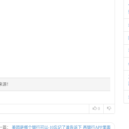
来源！
0
一篇：
美团是哪个银行可以-10忘记了谁告诉下 再银行APP里面