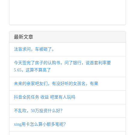
最新文章
法盲求问，车被砸了。
今天签完了房子的认购书，问了银行，说首套利率要
5.65，这算不算高了
未来的亲家吧友们，有没好听的女孩名，有果
抖音全民任务 收益 吧里有人玩吗
不乱吹，50万投资什么好？
xing用卡怎么算小额多笔呢？