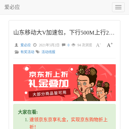
爱必应
切
换
菜
单
山东移动大V加速包，下行500M上行200M家庭云2T
-
+
A
A
爱必应
2021年5月2日
0
94 次浏览
有奖活动
活动线报
大家在看:
速领京东京享礼金，实现京东购物折上
折！