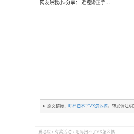
网友赚我小c分享： 近视矫正手…
原文链接：
吧码扫不了VX怎么搞
，转发请注明
爱必应
›
有奖活动
›
吧码扫不了VX怎么搞