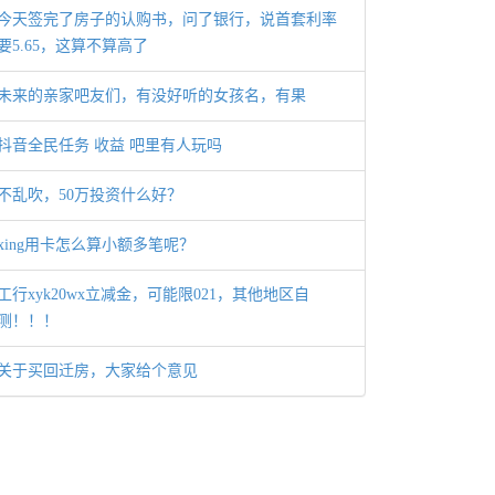
今天签完了房子的认购书，问了银行，说首套利率
要5.65，这算不算高了
未来的亲家吧友们，有没好听的女孩名，有果
抖音全民任务 收益 吧里有人玩吗
不乱吹，50万投资什么好？
xing用卡怎么算小额多笔呢？
工行xyk20wx立减金，可能限021，其他地区自
测！！！
关于买回迁房，大家给个意见