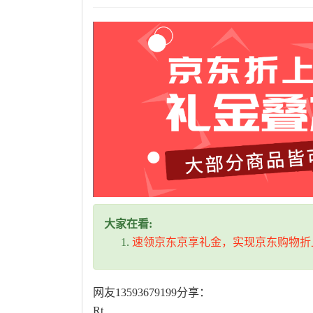
大家在看:
速领京东京享礼金，实现京东购物折
网友13593679199分享：
Rt