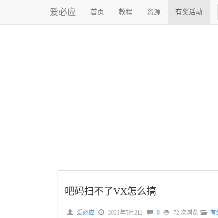
爱必应
首页
教程
资源
有奖活动
吧码扫不了VX怎么搞
爱必应
2021年5月2日
0
72 次浏览
有