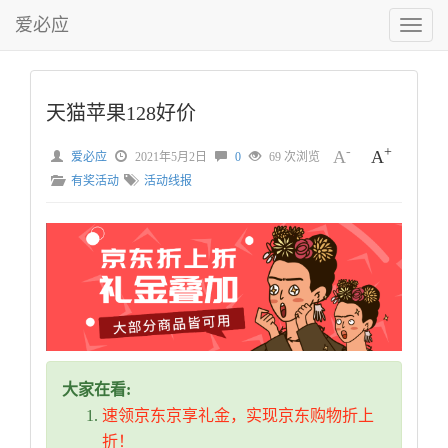
爱必应
切
换
菜
单
天猫苹果128好价
-
+
A
A
爱必应
2021年5月2日
0
69 次浏览
有奖活动
活动线报
大家在看:
速领京东京享礼金，实现京东购物折上
折！